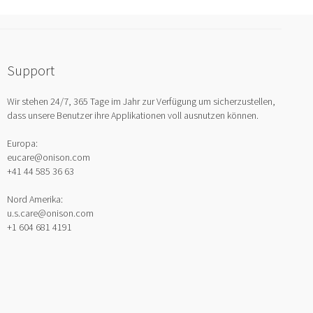
Support
Wir stehen 24/7, 365 Tage im Jahr zur Verfügung um sicherzustellen,
dass unsere Benutzer ihre Applikationen voll ausnutzen können.
Europa:
eucare@onison.com
+41 44 585 36 63
Nord Amerika:
u.s.care@onison.com
+1 604 681 4191