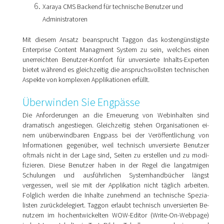
Xaraya CMS Backend für technische Benutzer und
Administratoren
Mit diesem Ansatz beansprucht Taggon das kostengünstigste
Enterprise Content Managment System zu sein, welches einen
unerreichten Benutzer-Komfort für unversierte Inhalts-Experten
bietet während es gleichzeitig die anspruchsvollsten technischen
Aspekte von komplexen Applikationen erfüllt.
Überwinden Sie Engpässe
Die Anforderungen an die Erneuerung von Webinhalten sind
drama­tisch angestiegen. Gleichzeitig stehen Organisationen ei­
nem unüberwindbaren Engpass bei der Veröffentlichung von
Infor­mationen gegenüber, weil technisch unversierte Benut­zer
oftmals nicht in der Lage sind, Seiten zu erstellen und zu modi­
fizieren. Diese Benutzer haben in der Regel die lang­at­migen
Schulungen und ausführlichen Systemhandbücher längst
vergessen, weil sie mit der Applikation nicht täglich arbeiten.
Folglich werden die Inhalte zunehmend an technische Spezia­
listen zurückdelegiert. Taggon erlaubt technisch unversierten Be­
nut­zern im hochentwickelten WOW-Editor (Write-On-Webpage)