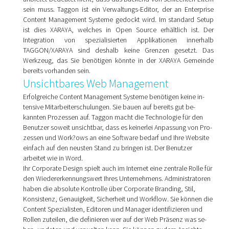
sein muss. Taggon ist ein Verwaltungs-Editor, der an Enterprise
Content Management Systeme gedockt wird. Im standard Setup
ist dies XARAYA, welches in Open Source erhältlich ist. Der
Integration von spezialisierten Applikationen innerhalb
TAGGON/XARAYA sind deshalb keine Grenzen gesetzt. Das
Werkzeug, das Sie benötigen könnte in der XARAYA Gemeinde
bereits vorhanden sein.
Unsichtbares Web Management
Erfolgreiche Content Management Systeme benötigen keine in­
tensive Mitarbeiterschulungen. Sie bauen auf bereits gut be­
kannten Prozessen auf. Taggon macht die Technologie für den
Benutzer soweit unsichtbar, dass es keinerlei Anpassung von Pro­
zessen und Work?ows an eine Software bedarf und Ihre Web­site
einfach auf den neusten Stand zu bringen ist. Der Be­nutzer
arbeitet wie in Word.
Ihr Corporate Design spielt auch im Internet eine zentrale Rolle für
den Wiedererkennungswert Ihres Unternehmens. Admi­nistra­toren
haben die absolute Kontrolle über Corporate Branding, Stil,
Konsistenz, Genauigkeit, Sicherheit und Workflow. Sie kön­nen die
Content Spezialisten, Editoren und Manager identifizieren und
Rollen zuteilen, die definieren wer auf der Web Präsenz was se­