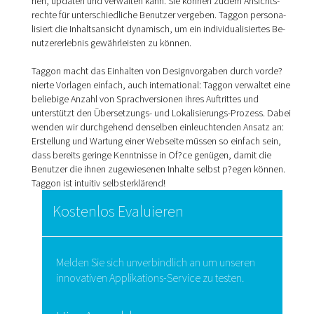
hen, updaten und verwalten kann. Sie können zudem An­sichts­
rechte für unterschiedliche Benutzer vergeben. Taggon persona­
lisiert die Inhaltsansicht dynamisch, um ein individualisiertes Be­
nut­zererlebnis gewährleisten zu können.
Taggon macht das Einhalten von Designvorgaben durch vorde­?
nierte Vorlagen einfach, auch international: Taggon verwaltet ei­ne
beliebige Anzahl von Sprachversionen ihres Auftrittes und
unterstützt den Übersetzungs- und Lokalisierungs-Prozess. Da­bei
wenden wir durchgehend denselben einleuchtenden Ansatz an:
Erstellung und Wartung einer Webseite müssen so einfach sein,
dass bereits geringe Kenntnisse in Of?ce genügen, damit die
Benutzer die ihnen zugewiesenen Inhalte selbst p?egen kön­nen.
Taggon ist intuitiv selbsterklärend!
Kostenlos
Evaluieren
Melden Sie sich unverbindlich an um unseren
innovativen Applikations-Service zu testen.