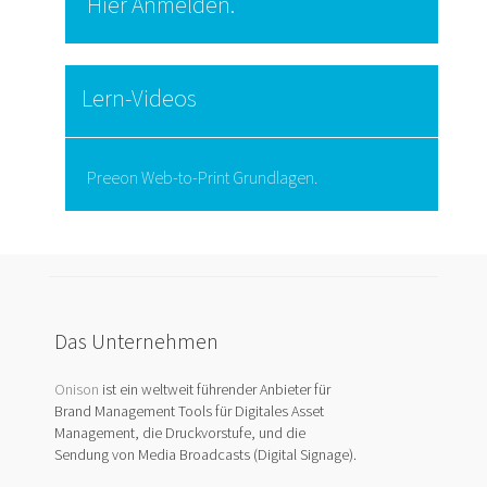
Hier Anmelden.
Lern-Videos
Preeon Web-to-Print Grundlagen.
Das Unternehmen
Onison
ist ein weltweit führender Anbieter für
Brand Management Tools für Digitales Asset
Management, die Druckvorstufe, und die
Sendung von Media Broadcasts (Digital Signage).