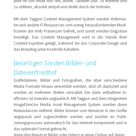
jede Art von Inhalt wie Text, Bilder, Tabellen usw. zu kreieren und
zu editiren, absolut simpel und direkt durch die Website.
Mit dem Taggon Content Management System werden Web­mas­
ter und andere IT-Ressourcen vom wenig herausfordernden Modi­
fizieren der Web Präsenzen befreit, und somit werden Eng­pässe
beseitigt. Das Content Management wird in die Hände Ihr­er
Content Experten gelegt, während Sie das Corporate Design und
das Branding unter Kontrolle behalten.
Beseitigen Sie den Bilder- und
Dateienfriedhof
Grafikdateien, Bilder und Fotografien, die über verschiedene
Media Formate hinaus verwendet werden, sind oft dupliziert und
werden an mehreren Stellen verwaltet. Die darin enthaltene In­
effizienz ist beinahe unglaublich. Mit Taggon und dem inte­grierten
ImageDirector Media Asset Management System werden diese
Redundanzen entfernt. Bilder können vom Benutzer in der Größe
angepasst und zugeschnitten werden und werden im Pu­bli­
zierungsprozess automatisch für das Internet komprimiert und in
das optimale Format gebracht.
Wenn ihre Benutzer Bilder oder Videos in einen Ordner auf deren