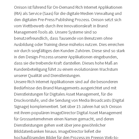
Onison ist führend für On-Demand Rich Internet Applikationen
(RIA) als Service (Saas) für die digitale Medien Verwaltung und
den digitalen Pre-Press Publishing Prozess. Onison setzt sich
vom Wettbewerb durch ihre Innovationskraft in Brand
Management-Tools ab. Unsere Systeme sind so
benutzerfreundlich, dass Tausende von Benutzern ohne
Ausbildung oder Training diese mühelos nutzen. Dies erreichen
wir durch sorgfältiges den Kunden Zuhören. Diese sind so stark
in den Design-Prozess unserer Applikationen eingebunden,
dass sie die treibende Kraft darstellen. Dieses hohe Maß an
Kundenbeteiligung führt zu einem evolutionären Wachstum
unserer Qualität und Dienstleistungen.
Unsere Rich Internet Applikationen sind auf die besonderen
Bedürfnisse des Brand Managements ausgerichtet und mit
Dienstleistungen für Digitales Asset Management, für die
Druckvorstufe, und die Sendung von Media Broadcasts (Digital
Signage) komplementiert. Seit über 15 Jahren hat sich Onison
mit ihrem populären ImageDirector Digital Asset Management
für Grossunternehmen einen Namen gemacht, und deren
Dienstleistungen gehen weit über jene gewöhnlicher
Bilddatenbanken hinaus. ImageDirector liefert die
hochauflösenden Bilder für den Prozess im Preeon Web-to-