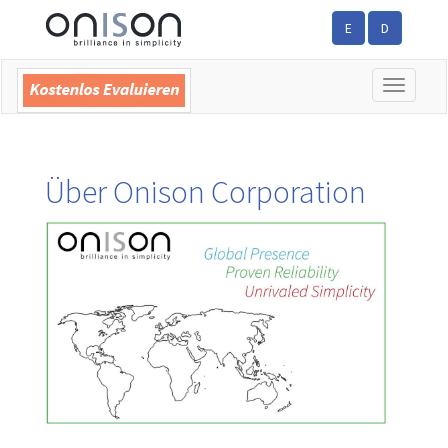
E
D
Toggle
navigatio
Über Onison Corporation