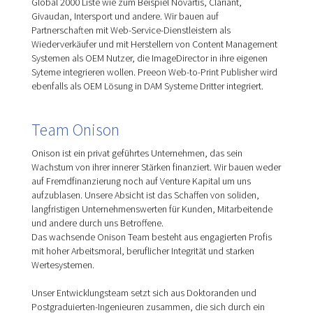
Global 2000 Liste wie zum Beispiel Novartis, Clariant,
Givaudan, Intersport und andere. Wir bauen auf
Partnerschaften mit Web-Service-Dienstleistern als
Wiederverkäufer und mit Herstellern von Content Management
Systemen als OEM Nutzer, die ImageDirector in ihre eigenen
Syteme integrieren wollen. Preeon Web-to-Print Publisher wird
ebenfalls als OEM Lösung in DAM Systeme Dritter integriert.
Team Onison
Onison ist ein privat geführtes Unternehmen, das sein
Wachstum von ihrer innerer Stärken finanziert. Wir bauen weder
auf Fremdfinanzierung noch auf Venture Kapital um uns
aufzublasen. Unsere Absicht ist das Schaffen von soliden,
langfristigen Unternehmenswerten für Kunden, Mitarbeitende
und andere durch uns Betroffene.
Das wachsende Onison Team besteht aus engagierten Profis
mit hoher Arbeitsmoral, beruflicher Integrität und starken
Wertesystemen.
Unser Entwicklungsteam setzt sich aus Doktoranden und
Postgraduierten-Ingenieuren zusammen, die sich durch ein