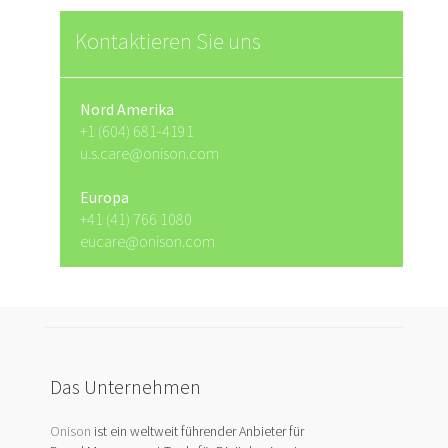
Kontaktieren Sie uns
Nord Amerika
+1 (604) 681-4191
u.s.care@onison.com
Europa
+41 (41) 766 1080
eucare@onison.com
Das Unternehmen
Onison
ist ein weltweit führender Anbieter für